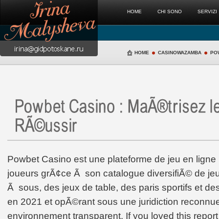
HOME
CHI SONO
SERVIZI
HOME
CASINOWAZAMBA
PO
Powbet Casino est une plateforme de jeu en ligne 
joueurs grÃ¢ce Ã son catalogue diversifiÃ© de je
Ã sous, des jeux de table, des paris sportifs et d
en 2021 et opÃ©rant sous une juridiction reconnue
environnement transparent. If you loved this report