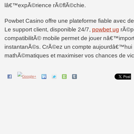
lâ€™expÃ©rience rÃ©flÃ©chie.
Powbet Casino offre une plateforme fiable avec d
Le support client, disponible 24/7,
powbet ug
rÃ©po
compatibilitÃ© mobile permet de jouer nâ€™impor
instantanÃ©s. CrÃ©ez un compte aujourdâ€™hui pou
mathÃ©matiques et maximiser vos chances de vict