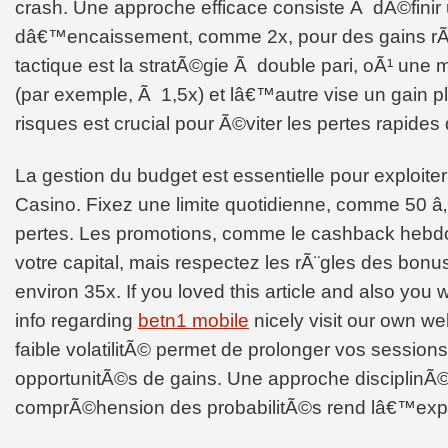
crash. Une approche efficace consiste Ã dÃ©finir 
dâ€™encaissement, comme 2x, pour des gains rÃ©
tactique est la stratÃ©gie Ã double pari, oÃ¹ une 
(par exemple, Ã 1,5x) et lâ€™autre vise un gain p
risques est crucial pour Ã©viter les pertes rapide
La gestion du budget est essentielle pour exploiter
Casino. Fixez une limite quotidienne, comme 50 â‚¬
pertes. Les promotions, comme le cashback hebd
votre capital, mais respectez les rÃ¨gles des bon
environ 35x. If you loved this article and also you 
info regarding
betn1 mobile
nicely visit our own w
faible volatilitÃ© permet de prolonger vos session
opportunitÃ©s de gains. Une approche discipli
comprÃ©hension des probabilitÃ©s rend lâ€™expÃ