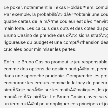
Le poker, notamment le Texas Holdâ€™em, combin
Par exemple, la probabilitÃ© dâ€™obtenir une coul
quatre cartes de la mÃªme couleur est dâ€™enviro
main forte. Les calculs des outs et des cotes du p
Bruno Casino de prendre des dÃ©cisions stratÃ©g
rigoureuse du budget et une comprÃ©hension des 
cruciales pour minimiser les pertes.
Enfin, le Bruno Casino promeut le jeu responsable
comme des options de gestion budgÃ©taire, permet
dans une approche prudente. Comprendre les pro
contourner les erreurs comme la fallacy du parieu
stratÃ©gie basÃ©e sur les mathÃ©matiques, les j
maniÃ¨re Ã©clairÃ©e. Le Bruno Casino, avec sa v
un terrain idÃ©al pour appliquer ces principes et jo