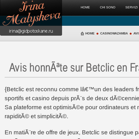
HOME
CHI SONO
SERVIZI
HOME
CASINOWAZAMBA
AVI
{Betclic est reconnu comme lâ€™un des leaders f
sportifs et casino depuis prÃ¨s de deux dÃ©cennie
Sa plateforme est optimisÃ©e pour ordinateurs et 
rapiditÃ© et simplicitÃ©.
En matiÃ¨re de offre de jeux, Betclic se distingue 