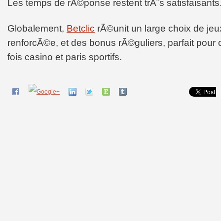
Les temps de rÃ©ponse restent trÃ¨s satisfaisants
Globalement,
Betclic
rÃ©unit un large choix de jeu
renforcÃ©e, et des bonus rÃ©guliers, parfait pour
fois casino et paris sportifs.